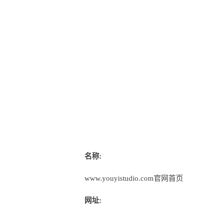
名称:
www.youyistudio.com官网首页
网址: